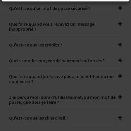
Qu'est-ce qu'un mot de passe sécurisé ?
Que faire quand vous recevez un message
inapproprié ?
Qu'est-ce que les crédits ?
Quels sont les moyens de paiement autorisés ?
Que faire quand je n'arrive pas à m'identifier ou me
connecter ?
J'ai perdu mon nom d’utilisateur et/ou mon mot de
passe, que dois-je faire ?
Qu'est-ce que les clins d'œil ?