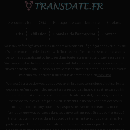
Se connecter
CGU
Politique de confidentialité
Cookies
Tarifs
Affiliation
Données de l'entreprise
Contact
Vous devez être âgé d'au moins 18 ans et avoir atteint l'âge légal dans votre lieu de
résidence pour accéder à ce site web. Tous les modèles, actrices/acteurs et autres
personnes apparaissant ou incluses dans toute représentation visuelle sur ce site
Web avaient plus de dix-huit ans au moment de la création de ces représentations.
Ni votre compte ni aucun contenu explicite ne peuvent être rendus accessibles aux
mineurs. Vous pouvez trouver plus d'informations ici:
More info
Pour accéder à ce site web, vous devez avoir la capacité juridique d'utiliser le site
web ainsi qu'un accès indépendant à vos ressources financières et ne pas souffrir
de la maladie d'Alzheimer ou de tout autre trouble mental, neurodégénératif ou
même de troubles causés par le vieillissement.Ce site web contient des profils
fictifs, un contact physique n'est pas possible avec les profils fictifs. Toute
information que vous partagez dans les conversations peut être lue par les (sous-)-
traitants, comme prévu dans l'accord de traitement avec nos partenaires. Ne
partagez pas d'informations sensibles que vous ne souhaitez pas divulguer dans
les conversations. Ne partagez jamais de données privées telles que des mots de