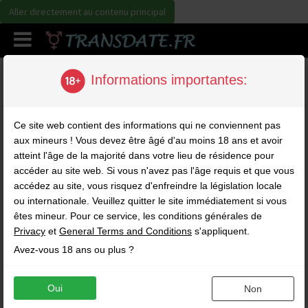
Aller directement au contenu principal
Informations importantes:
Comment ça marche ?
FAQ
Contact
Ce site web contient des informations qui ne conviennent pas
Foire aux questions
aux mineurs ! Vous devez être âgé d'au moins 18 ans et avoir
atteint l'âge de la majorité dans votre lieu de résidence pour
accéder au site web. Si vous n'avez pas l'âge requis et que vous
Pour qui est Transdate.fr ?
accédez au site, vous risquez d'enfreindre la législation locale
ou internationale. Veuillez quitter le site immédiatement si vous
Comment s'inscrire ?
êtes mineur. Pour ce service, les conditions générales de
Privacy
et
General Terms and Conditions
s'appliquent.
Avez-vous 18 ans ou plus ?
La photo de profil est-elle obligatoire ?
Oui
Qui a accès à mon profil ?
Non