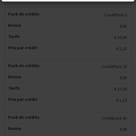
CreditPack 8
EUR
€ 10,00
€ 1,25
CreditPack 25
EUR
€ 27,50
€ 1,10
Creditpack 45
EUR