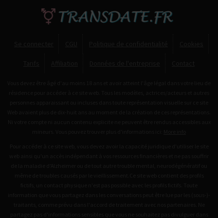
Se connecter
CGU
Politique de confidentialité
Cookies
Tarifs
Affiliation
Données de l'entreprise
Contact
Vous devez être âgé d'au moins 18 ans et avoir atteint l'âge légal dans votre lieu de
résidence pour accéder à ce site web. Tous les modèles, actrices/acteurs et autres
personnes apparaissant ou incluses dans toute représentation visuelle sur ce site
Web avaient plus de dix-huit ans au moment de la création de ces représentations.
Ni votre compte ni aucun contenu explicite ne peuvent être rendus accessibles aux
mineurs. Vous pouvez trouver plus d'informations ici:
More info
Pour accéder à ce site web, vous devez avoir la capacité juridique d'utiliser le site
web ainsi qu'un accès indépendant à vos ressources financières et ne pas souffrir
de la maladie d'Alzheimer ou de tout autre trouble mental, neurodégénératif ou
même de troubles causés par le vieillissement.Ce site web contient des profils
fictifs, un contact physique n'est pas possible avec les profils fictifs. Toute
information que vous partagez dans les conversations peut être lue par les (sous-)-
traitants, comme prévu dans l'accord de traitement avec nos partenaires. Ne
partagez pas d'informations sensibles que vous ne souhaitez pas divulguer dans