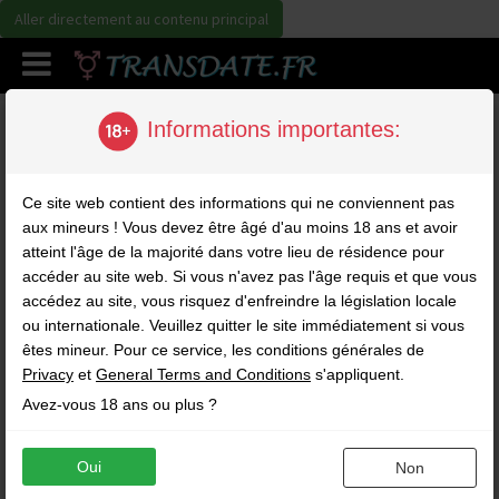
Aller directement au contenu principal
Tarifs
Informations importantes:
Les inscriptions sur transdate.fr sont gratuites. Après inscription,
Ce site web contient des informations qui ne conviennent pas
vous avez accès à tous les profils, vous pouvez recevoir et
aux mineurs ! Vous devez être âgé d'au moins 18 ans et avoir
envoyer des winks gratuitement. Certaines fonctions sur
atteint l'âge de la majorité dans votre lieu de résidence pour
transdate.fr nécessitent l'achat de crédits. Tout pack de crédit
accéder au site web. Si vous n'avez pas l'âge requis et que vous
entamé ne sera pas remboursé et les crédits restant ne peuvent
accédez au site, vous risquez d'enfreindre la législation locale
être échangés pour de l'argent, sauf décision légale. Les crédits
ont une validité dans le temps et expireront après 90 jours sans
ou internationale. Veuillez quitter le site immédiatement si vous
utilisation.
êtes mineur. Pour ce service, les conditions générales de
Les transactions sont uniques et non-récurrentes.
Privacy
et
General Terms and Conditions
s'appliquent.
Les tarifs sont toutes charges comprises. Sont également incluses
Avez-vous 18 ans ou plus ?
d'autres taxes, sauf convenu autrement.
Pour envoyer un message, vous devez d'abord acheter un pack de
crédits, ou, si possible, vous pouvez utiliser le paiement par
Oui
Non
téléphone. Voir tarifs ci-dessous: